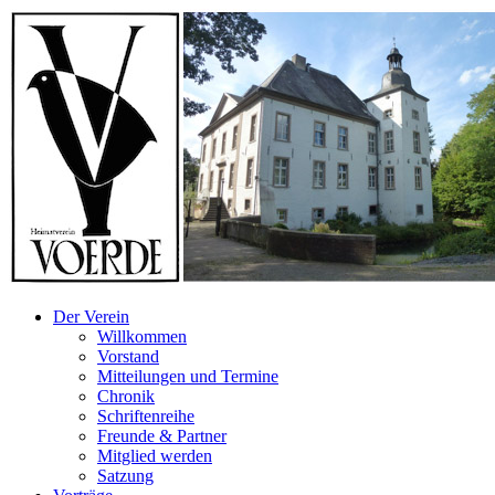
Der Verein
Willkommen
Vorstand
Mitteilungen und Termine
Chronik
Schriftenreihe
Freunde & Partner
Mitglied werden
Satzung