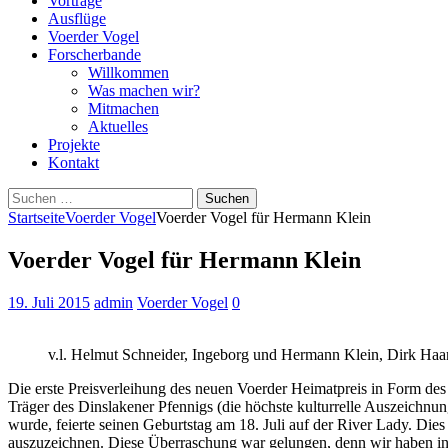
Vorträge
Ausflüge
Voerder Vogel
Forscherbande
Willkommen
Was machen wir?
Mitmachen
Aktuelles
Projekte
Kontakt
Suchen
nach:
Startseite
Voerder Vogel
Voerder Vogel für Hermann Klein
Voerder Vogel für Hermann Klein
19. Juli 2015
admin
Voerder Vogel
0
v.l. Helmut Schneider, Ingeborg und Hermann Klein, Dirk Ha
Die erste Preisverleihung des neuen Voerder Heimatpreis in Form de
Träger des Dinslakener Pfennigs (die höchste kulturrelle Auszeichnu
wurde, feierte seinen Geburtstag am 18. Juli auf der River Lady. D
auszuzeichnen. Diese Überraschung war gelungen, denn wir haben in 