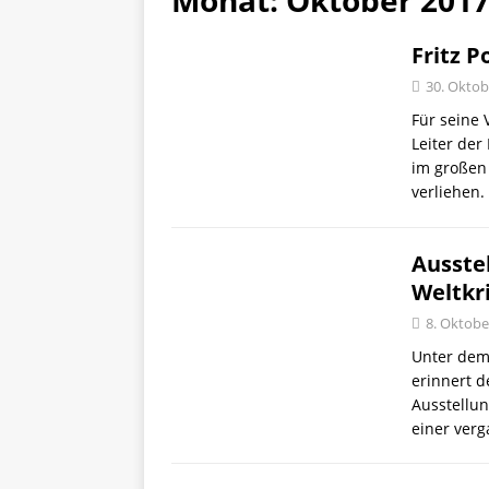
Monat:
Oktober 201
Fritz P
30. Oktob
Für seine 
Leiter der
im großen 
verliehen
Ausstel
Weltkr
8. Oktobe
Unter dem 
erinnert d
Ausstellu
einer verg