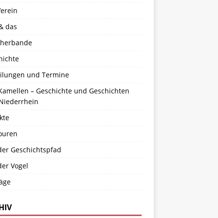
Verein
& das
cherbande
hichte
eilungen und Termine
 Kamellen – Geschichte und Geschichten
Niederrhein
kte
ouren
der Geschichtspfad
der Vogel
räge
HIV