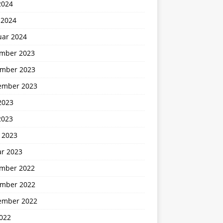
2024
 2024
uar 2024
mber 2023
mber 2023
ember 2023
2023
2023
 2023
ar 2023
mber 2022
mber 2022
ember 2022
2022