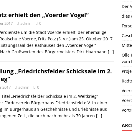
7
Der 
otz erhielt den „Voerder Vogel“
dies 
er 2017
admin
0
Fors
Verdienste um die Stadt Voerde erhielt der ehemalige
Gesc
 Realschule Voerde, Fritz Potz (5. v.r.) am 25. Oktober 2017
Sitzungssaal des Rathauses den „Voerder Vogel“
Mitt
. Nach Grußworten des Bürgermeisters Dirk Haarmann
[…]
Olle
vom 
lung „Friedrichsfelder Schicksale im 2.
Proje
ieg“
Radt
r 2017
admin
0
Voer
Titel „Friedrichsfelder Schicksale im 2. Weltkrieg“
Voer
er Förderverein Bürgerhaus Friedrichsfeld e.V. in einer
ng im Bürgerhaus an Geschehnisse und Erlebnisse aus
Vort
angenen Zeit , die auch nach mehr als 70 Jahren
[…]
ARC