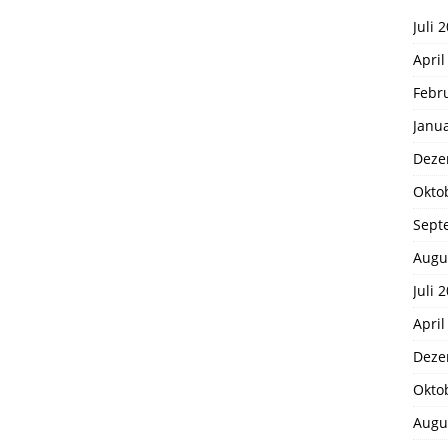
Juli 
April
Febr
Janu
Deze
Okto
Sept
Augu
Juli 
April
Deze
Okto
Augu