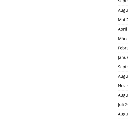
Sept
Augu
Mai 
April
März
Febr
Janu
Sept
Augu
Nove
Augu
Juli 
Augu