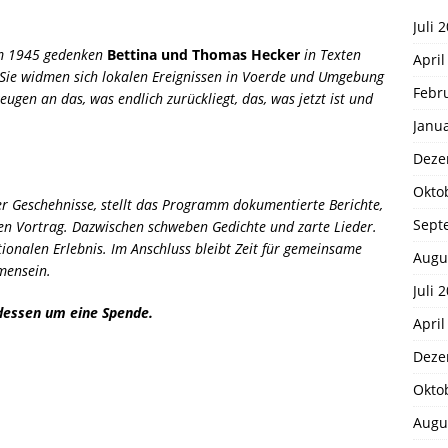
Juli 
 um 1945 gedenken
Bettina und Thomas Hecker
in Texten
April
 Sie widmen sich lokalen Ereignissen in Voerde und Umgebung
Febr
ugen an das, was endlich zurückliegt, das, was jetzt ist und
Janu
Deze
Okto
er Geschehnisse, stellt das Programm dokumentierte Berichte,
Sept
chen Vortrag. Dazwischen schweben Gedichte und zarte Lieder.
onalen Erlebnis. Im Anschluss bleibt Zeit für gemeinsame
Augu
mensein.
Juli 
tdessen um eine Spende.
April
Deze
Okto
Augu