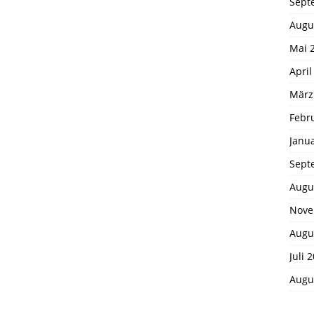
Sept
Augu
Mai 
April
März
Febr
Janu
Sept
Augu
Nove
Augu
Juli 
Augu