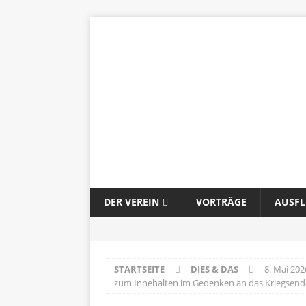
DER VEREIN
VORTRÄGE
AUSF
STARTSEITE
DIES & DAS
8. Mai 202
zum Innehalten im Gedenken an das Kriegsend