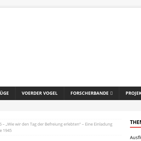
LÜGE
VOERDER VOGEL
FORSCHERBANDE
PROJE
THE
6 – „Wie wir den Tag der Befreiung erlebten“ – Eine Einladung
e 1945
Ausf