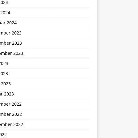
2024
 2024
uar 2024
mber 2023
mber 2023
ember 2023
2023
2023
 2023
ar 2023
mber 2022
mber 2022
ember 2022
2022