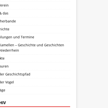
Verein
& das
cherbande
hichte
eilungen und Termine
 Kamellen – Geschichte und Geschichten
Niederrhein
kte
ouren
der Geschichtspfad
der Vogel
räge
HIV