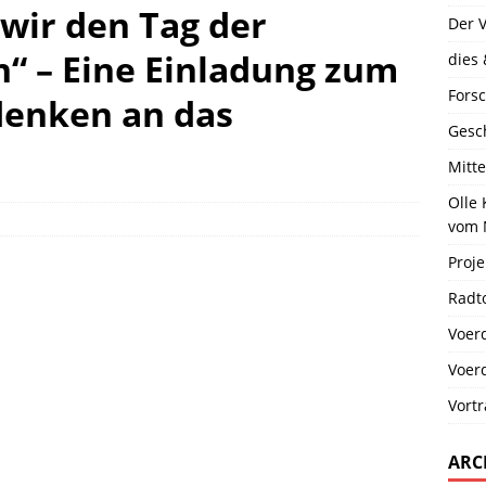
 wir den Tag der
Der 
n“ – Eine Einladung zum
dies 
Fors
denken an das
Gesc
Mitt
Olle
vom 
Proje
Radt
Voer
Voer
Vort
ARC