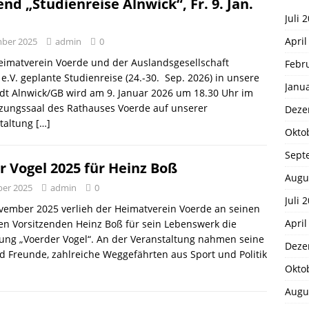
nd „Studienreise Alnwick“, Fr. 9. Jan.
Juli 
April
mber 2025
admin
0
eimatverein Voerde und der Auslandsgesellschaft
Febr
.V. geplante Studienreise (24.-30. Sep. 2026) in unsere
Janu
dt Alnwick/GB wird am 9. Januar 2026 um 18.30 Uhr im
tzungssaal des Rathauses Voerde auf unserer
Deze
staltung
[…]
Okto
Sept
r Vogel 2025 für Heinz Boß
Augu
ber 2025
admin
0
Juli 
vember 2025 verlieh der Heimatverein Voerde an seinen
April
en Vorsitzenden Heinz Boß für sein Lebenswerk die
ung „Voerder Vogel“. An der Veranstaltung nahmen seine
Deze
d Freunde, zahlreiche Weggefährten aus Sport und Politik
Okto
Augu