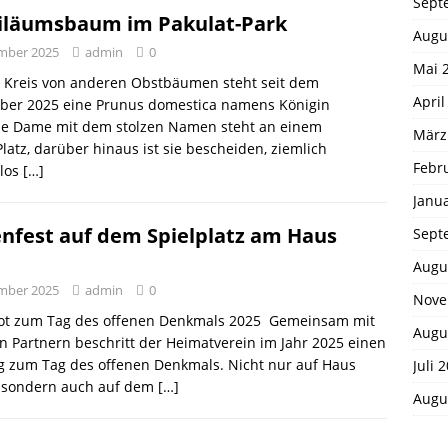
Sept
biläumsbaum im Pakulat-Park
Augu
ember 2025
admin
0
Mai 
n Kreis von anderen Obstbäumen steht seit dem
April
ber 2025 eine Prunus domestica namens Königin
 Die Dame mit dem stolzen Namen steht an einem
März
latz, darüber hinaus ist sie bescheiden, ziemlich
Febr
los
[…]
Janu
enfest auf dem Spielplatz am Haus
Sept
Augu
ember 2025
admin
0
Nove
ot zum Tag des offenen Denkmals 2025 Gemeinsam mit
Augu
n Partnern beschritt der Heimatverein im Jahr 2025 einen
 zum Tag des offenen Denkmals. Nicht nur auf Haus
Juli 
 sondern auch auf dem
[…]
Augu