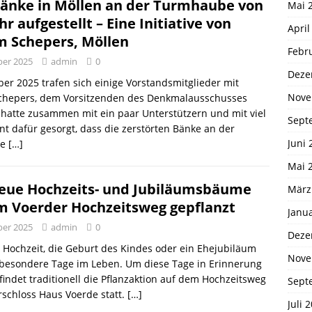
änke in Möllen an der Turmhaube von
Mai 
r aufgestellt – Eine Initiative von
April
m Schepers, Möllen
Febr
ber 2025
admin
0
Deze
r 2025 trafen sich einige Vorstandsmitglieder mit
Nove
chepers, dem Vorsitzenden des Denkmalausschusses
 hatte zusammen mit ein paar Unterstützern und mit viel
Sept
 dafür gesorgt, dass die zerstörten Bänke an der
Juni 
be
[…]
Mai 
eue Hochzeits- und Jubiläumsbäume
März
m Voerder Hochzeitsweg gepflanzt
Janu
ber 2025
admin
0
Deze
 Hochzeit, die Geburt des Kindes oder ein Ehejubiläum
Nove
 besondere Tage im Leben. Um diese Tage in Erinnerung
 findet traditionell die Pflanzaktion auf dem Hochzeitsweg
Sept
schloss Haus Voerde statt.
[…]
Juli 