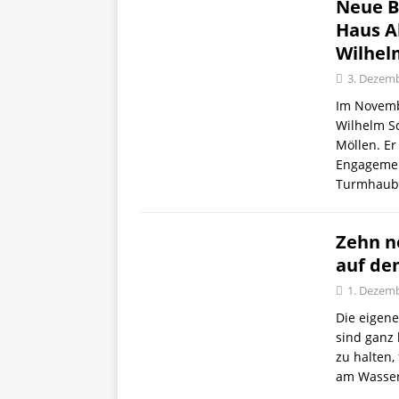
Neue B
Haus Ah
Wilhel
3. Dezem
Im Novembe
Wilhelm S
Möllen. Er
Engagement
Turmhau
Zehn n
auf de
1. Dezem
Die eigene
sind ganz
zu halten,
am Wasser