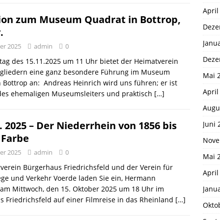
April
ion zum Museum Quadrat in Bottrop,
Deze
.
Janu
er 2025
admin
0
Deze
tag des 15.11.2025 um 11 Uhr bietet der Heimatverein
tgliedern eine ganz besondere Führung im Museum
Mai 
 Bottrop an: Andreas Heinrich wird uns führen; er ist
April
des ehemaligen Museumsleiters und praktisch
[…]
Augu
. 2025 – Der Niederrhein von 1856 bis
Juni 
 Farbe
Nove
er 2025
admin
0
Mai 
verein Bürgerhaus Friedrichsfeld und der Verein für
April
ege und Verkehr Voerde laden Sie ein, Hermann
Janu
 am Mittwoch, den 15. Oktober 2025 um 18 Uhr im
 Friedrichsfeld auf einer Filmreise in das Rheinland
[…]
Okto