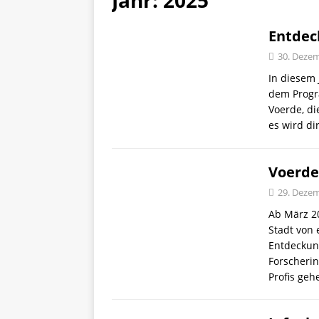
Jahr:
2025
Entdec
30. Deze
In diesem 
dem Progr
Voerde, di
es wird di
Voerde
29. Deze
Ab März 2
Stadt von
Entdeckung
Forscheri
Profis geh