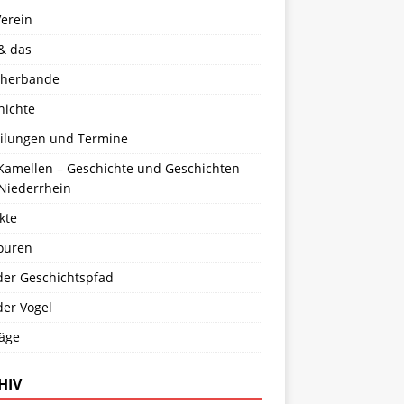
Verein
& das
cherbande
hichte
eilungen und Termine
 Kamellen – Geschichte und Geschichten
Niederrhein
kte
ouren
der Geschichtspfad
der Vogel
räge
HIV