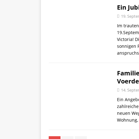
Ein Ju
19. Sept
Im traute
19.Septem
Victoria!
sonnigen P
anspruchs
Famili
Voerde
14. Sept
Ein Angeb
zahlreiche
neuen Weg
Wohnung,