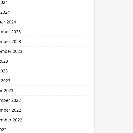
2024
 2024
uar 2024
mber 2023
mber 2023
ember 2023
2023
2023
 2023
ar 2023
mber 2022
mber 2022
ember 2022
2022