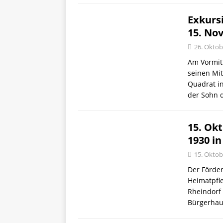
Exkurs
15. Nov
26. Oktob
Am Vormit
seinen Mi
Quadrat in
der Sohn 
15. Okt
1930 in
15. Oktob
Der Förder
Heimatpfl
Rheindorf
Bürgerhaus