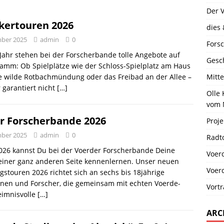
Der 
kertouren 2026
dies 
mber 2025
admin
0
Fors
Jahr stehen bei der Forscherbande tolle Angebote auf
Gesc
amm: Ob Spielplätze wie der Schloss-Spielplatz am Haus
e wilde Rotbachmündung oder das Freibad an der Allee –
Mitt
r garantiert nicht
[…]
Olle
vom 
r Forscherbande 2026
Proje
mber 2025
admin
0
Radt
026 kannst Du bei der Voerder Forscherbande Deine
Voer
 einer ganz anderen Seite kennenlernen. Unser neuen
Voer
stouren 2026 richtet sich an sechs bis 18jährige
nnen und Forscher, die gemeinsam mit echten Voerde-
Vort
eimnisvolle
[…]
ARC