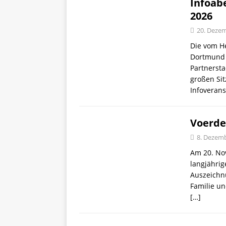
Infoabe
2026
20. Deze
Die vom H
Dortmund e
Partnersta
großen Si
Infoveran
Voerde
8. Dezem
Am 20. No
langjährig
Auszeichn
Familie un
[…]